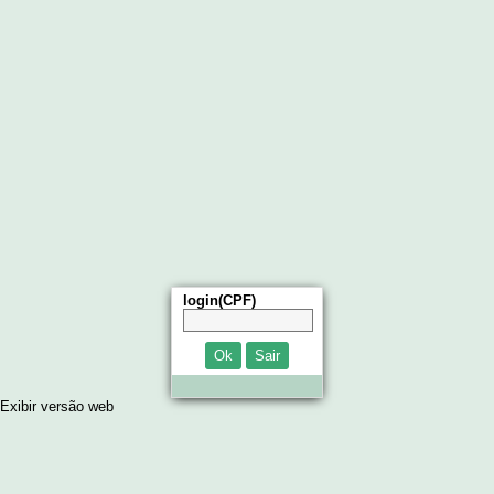
login(CPF)
Ok
Sair
Exibir versão web